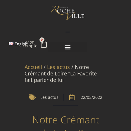
Aller
au
contenu
Panier
0
Mon
English
compte
Accueil
/
Les actus
/ Notre
Crémant de Loire “La Favorite”
fait parler de lui
Les actus
22/03/2022
Notre Crémant