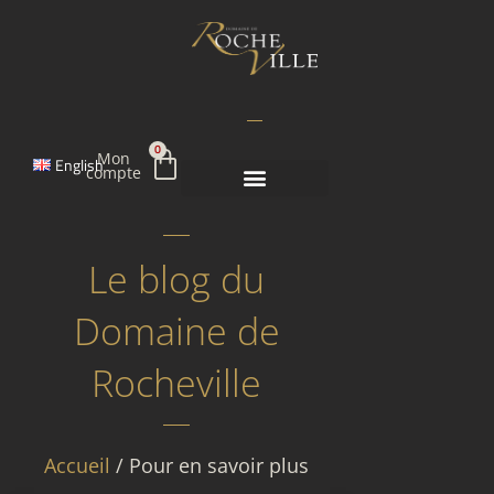
Aller
au
contenu
Panier
0
Mon
English
compte
Le blog du
Domaine de
Rocheville
Accueil
/ Pour en savoir plus