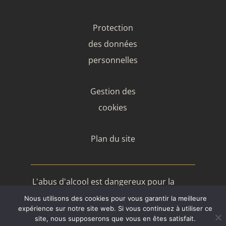
Protection
des données
personnelles
Gestion des
cookies
Plan du site
L'abus d'alcool est dangereux pour la
santé, à consommer avec modération
2026 Domaine de Rocheville
Nous utilisons des cookies pour vous garantir la meilleure
Site réalisé par Francis Baconnet
expérience sur notre site web. Si vous continuez à utiliser ce
site, nous supposerons que vous en êtes satisfait.