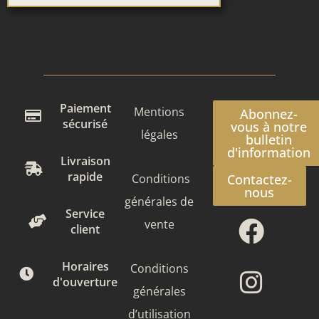
Paiement
Mentions
Abonnez-
sécurisé
vous à notre
légales
bulletin
d'information
Livraison
rapide
Conditions
Contactez-
nous
générales de
Face
Insta
Service
vente
client
Horaires
Conditions
d'ouverture
générales
d’utilisation