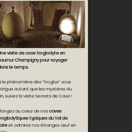
ne visite de cave troglodyte en
Saumur Champigny pour voyager
dans le temps.
Si le phénomène des “troglos” vous
intrigue autant que les mystères du
in, suivez la visite Secrets de Cave !
Plongez au cœur de nos
caves
troglodytiques typiques du Val de
oire
et admirez nos étranges
œuf en