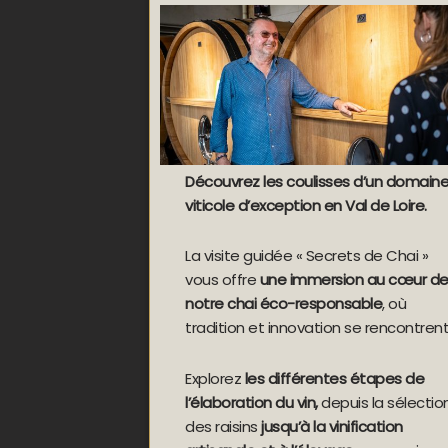
Découvrez les coulisses d’un domain
viticole d’exception en Val de Loire.
La visite guidée « Secrets de Chai »
vous offre
une immersion au cœur d
notre chai éco-responsable
, où
tradition et innovation se rencontrent
Explorez
les différentes étapes de
l’élaboration du vin,
depuis la sélectio
des raisins
jusqu’à la vinification