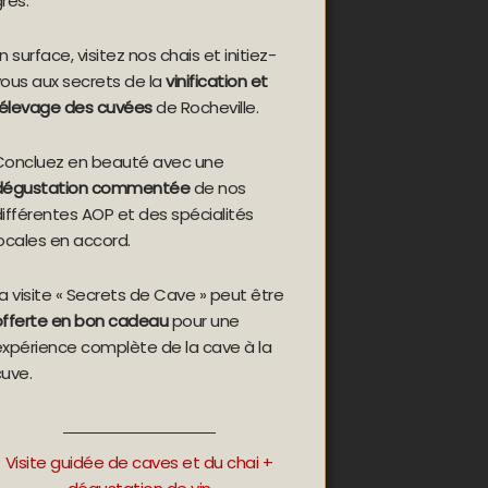
rès.
n surface, visitez nos chais et initiez-
vous aux secrets de la
vinification et
l’élevage des cuvées
de Rocheville.
Concluez en beauté avec une
dégustation commentée
de nos
ifférentes AOP et des spécialités
ocales en accord.
a visite « Secrets de Cave » peut être
offerte en bon cadeau
pour une
expérience complète de la cave à la
cuve.
Visite guidée de caves et du chai +