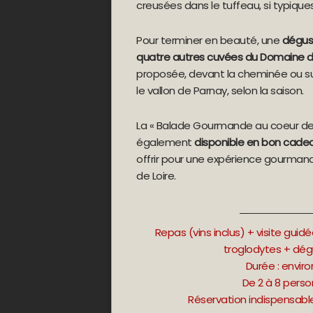
creusées dans le tuffeau, si typiques
Pour terminer en beauté, une
dégus
quatre autres cuvées du Domaine d
proposée, devant la cheminée ou su
le vallon de Parnay, selon la saison.
La « Balade Gourmande au coeur des
également
disponible en bon cade
offrir pour une expérience gourman
de Loire.
Repas (vins inclus) + visite guid
troglodytes + dég
Durée : enviro
De 2 à 8 pers
Réservation indispensabl