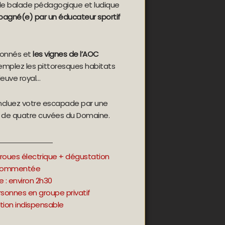
 de balade pédagogique et ludique
gné(e) par un éducateur sportif
llonnés et
les vignes de l’AOC
emplez les pittoresques habitats
leuve royal…
ncluez votre escapade par une
de quatre cuvées du Domaine.
oues électrique + dégustation
ommentée
e : environ 2h30
ersonnes en groupe privatif
tion indispensable