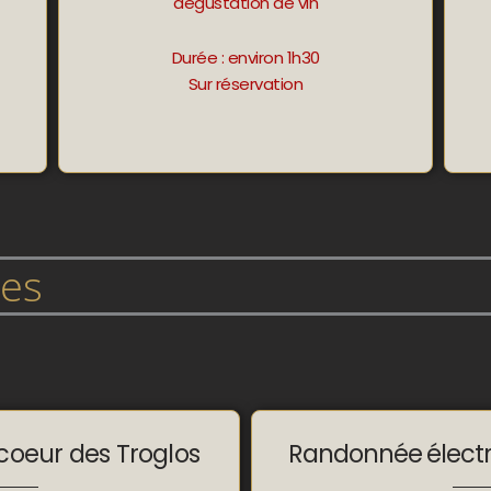
dégustation de vin
Durée : environ 1h30
Sur réservation
les
oeur des Troglos
Randonnée électri