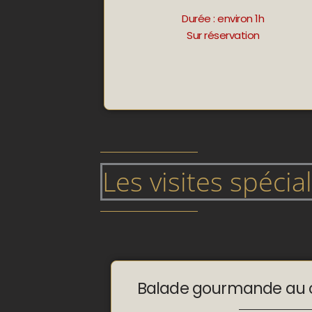
Durée : environ 1h
Sur réservation
Les visites spécia
Balade gourmande au c