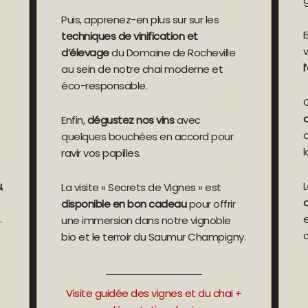
g
Puis, apprenez-en plus sur sur les
E
techniques de vinification et
d’élevage
du Domaine de Rocheville
au sein de notre chai moderne et
éco-responsable.
Enfin,
dégustez nos vins
avec
d
quelques bouchées en accord pour
l
ravir vos papilles.
u
,
L
La visite « Secrets de Vignes » est
disponible en bon cadeau
pour offrir
.
une immersion dans notre vignoble
bio et le terroir du Saumur Champigny.
Visite guidée des vignes et du chai +