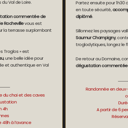
 du Val de Loire.
Partez ensuite pour 1h30
en toute sécurité,
accompa
tation commentée de
diplômé
.
e Rocheville
vous est
r la terrasse surplombant
Sillonnez les paysages va
Saumur Champigny
, cont
troglodytiques, longez le f
 Troglos » est
au
, une belle idée pour
De retour au Domaine, co
de et authentique en Val
dégustation commentée
Randonnée en deux-r
ée du chai et des caves
c
ustation
Duré
n 4h
A partir de 6 p
onnes
Réserva
e 48h à l’avance