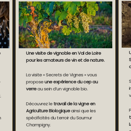
U
e
Une visite de vignoble en Val de Loire
pour les amateurs de vin et de nature.
La visite « Secrets de Vignes » vous
e
propose
une expérience du cep au
verre
au sein d’un vignoble bio.
v
.
Découvrez le
travail de la vigne en
Agriculture Biologique
ainsi que les
n
spécificités du terroir du Saumur
L
Champigny.