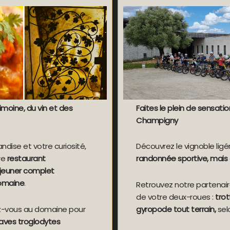
moine, du vin et des
Faites le plein de sensati
Champigny
andise et votre curiosité,
Découvrez le vignoble ligé
re
restaurant
randonnée sportive, mais
jeuner complet
omaine
.
Retrouvez notre partenair
de votre deux-roues :
trot
ez-vous au domaine pour
gyropode tout terrain,
sel
caves troglodytes