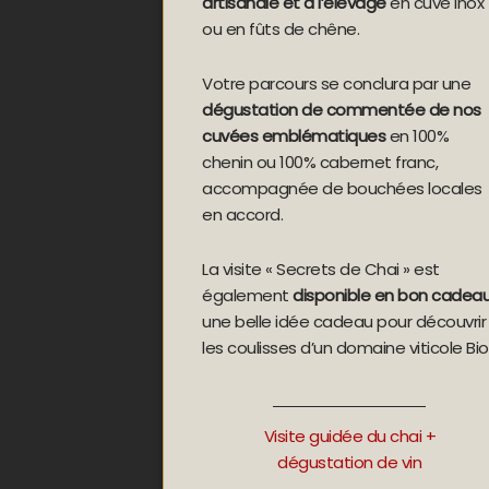
artisanale et à l’élevage
en cuve inox
ou en fûts de chêne.
Votre parcours se conclura par une
dégustation de commentée de nos
cuvées emblématiques
en 100%
chenin ou 100% cabernet franc,
accompagnée de bouchées locales
en accord.
La visite « Secrets de Chai » est
également
disponible en bon cadea
une belle idée cadeau pour découvrir
les coulisses d’un domaine viticole Bio
Visite guidée du chai +
dégustation de vin