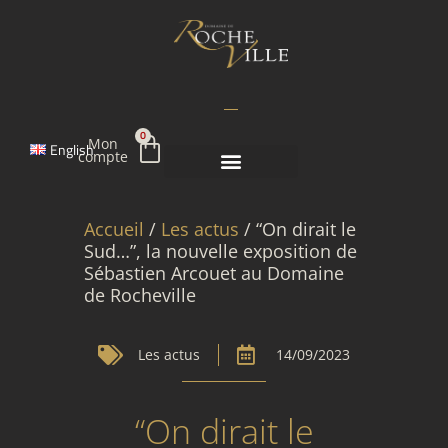
Aller
au
contenu
Panier
0
Mon
English
compte
Accueil
/
Les actus
/ “On dirait le
Sud…”, la nouvelle exposition de
Sébastien Arcouet au Domaine
de Rocheville
Les actus
14/09/2023
“On dirait le