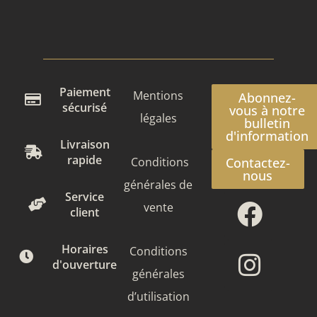
Paiement
Mentions
Abonnez-
sécurisé
vous à notre
légales
bulletin
d'information
Livraison
rapide
Conditions
Contactez-
nous
générales de
Face
Insta
Service
vente
client
Horaires
Conditions
d'ouverture
générales
d’utilisation