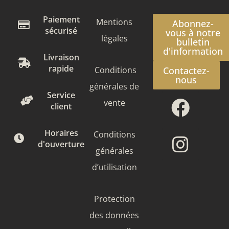
Paiement
Mentions
Abonnez-
sécurisé
vous à notre
légales
bulletin
d'information
Livraison
rapide
Conditions
Contactez-
nous
générales de
Face
Insta
Service
vente
client
Horaires
Conditions
d'ouverture
générales
d’utilisation
Protection
des données