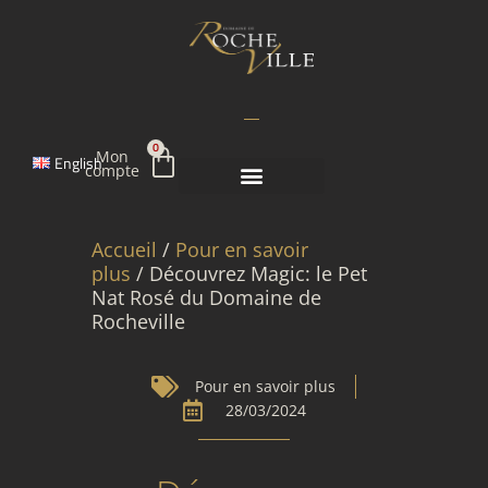
Aller
au
contenu
Panier
0
Mon
English
compte
Accueil
/
Pour en savoir
plus
/ Découvrez Magic: le Pet
Nat Rosé du Domaine de
Rocheville
Pour en savoir plus
28/03/2024