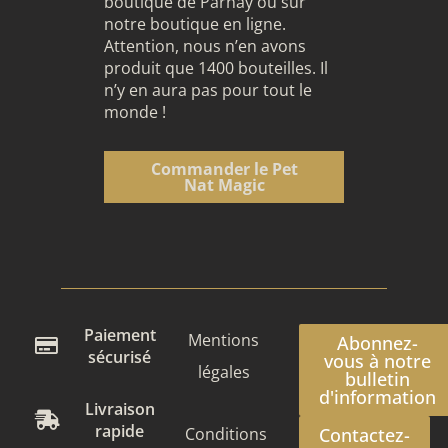
boutique de Parnay ou sur
notre boutique en ligne.
Attention, nous n’en avons
produit que 1400 bouteilles. Il
n’y en aura pas pour tout le
monde !
Commander le Pet
Nat Magic
Paiement
Mentions
Abonnez-
sécurisé
vous à notre
légales
bulletin
d'information
Livraison
rapide
Conditions
Contactez-