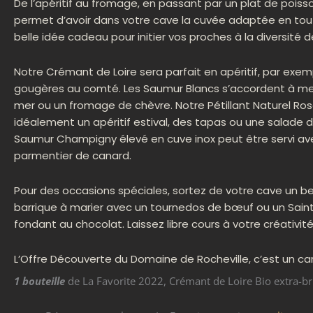
De l’apéritif au fromage, en passant par un plat de poiss
permet d’avoir dans votre cave la cuvée adaptée en tout
belle idée cadeau pour initier vos proches à la diversité 
Notre Crémant de Loire sera parfait en apéritif, par exemp
gougères au comté. Les Saumur Blancs s’accordent à merv
mer ou un fromage de chèvre. Notre Pétillant Naturel R
idéalement un apéritif estival, des tapas ou une salade de
Saumur Champigny élevé en cuve inox peut être servi av
parmentier de canard.
Pour des occasions spéciales, sortez de votre cave un
barrique à marier avec un tournedos de bœuf ou un Saint-
fondant au chocolat. Laissez libre cours à votre créativité
L’Offre Découverte du Domaine de Rocheville, c’est un ca
1 bouteille
de La Favorite 2022, Crémant de Loire Bio extra-brut