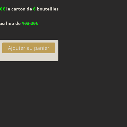
00€
le carton de
6
bouteilles
au lieu de
103,20€
é
Ajouter au panier
rte