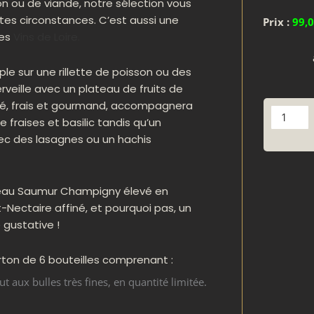
on ou de viande, notre sélection vous
es circonstances. C’est aussi une
Prix :
99,
des
Vins de Loire
.
le sur une rillette de poisson ou des
eille avec un plateau de fruits de
osé, frais et gourmand, accompagnera
quantit
 fraises et basilic tandis qu’un
de
ec des lasagnes ou un hachis
Offre
Découve
 beau Saumur Champigny élevé en
Nectaire affiné, et pourquoi pas, un
 gustative !
rton de 6 bouteilles comprenant :
 aux bulles très fines, en quantité limitée.